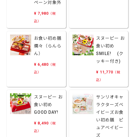
ペーン対象外
¥ 7,980
（税
込）
お食い初め膳
スヌーピー お
爛々（らんら
食い初め
ん）
SMILE! (ク
ッキー付き)
¥ 6,480
（税
¥ 11,770
込）
（税
込）
スヌーピー お
サンリオキャ
食い初め
ラクターズベ
GOOD DAY!
イビーズお食
い初め膳 ピ
¥ 8,490
（税
ュアベイビー
込）
ズ