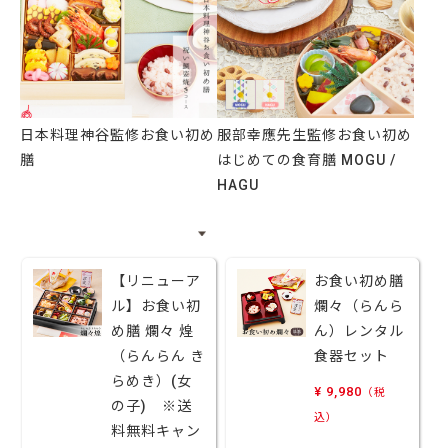
日本料理神谷監修お食い初め
服部幸應先生監修お食い初め
膳
はじめての食育膳 MOGU /
HAGU
【リニューア
お食い初め膳
ル】お食い初
爛々（らんら
め膳 爛々 煌
ん）レンタル
（らんらん き
食器セット
らめき）(女
¥ 9,980
（税
の子) ※送
込）
料無料キャン