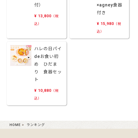
付）
×agney食器
付き
¥ 13,800
（税
¥ 15,980
込）
（税
込）
ハレの日パイ
deお食い初
め ひだま
り 食器セッ
ト
¥ 10,880
（税
込）
HOME
ランキング