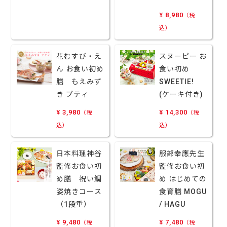
¥ 8,980
（税
込）
花むすび・え
スヌーピー お
ん お食い初め
食い初め
膳 もえみず
SWEETIE!
き プティ
(ケーキ付き)
¥ 3,980
¥ 14,300
（税
（税
込）
込）
日本料理神谷
服部幸應先生
監修お食い初
監修お食い初
め膳 祝い鯛
め はじめての
姿焼きコース
食育膳 MOGU
（1段重）
/ HAGU
¥ 9,480
¥ 7,480
（税
（税