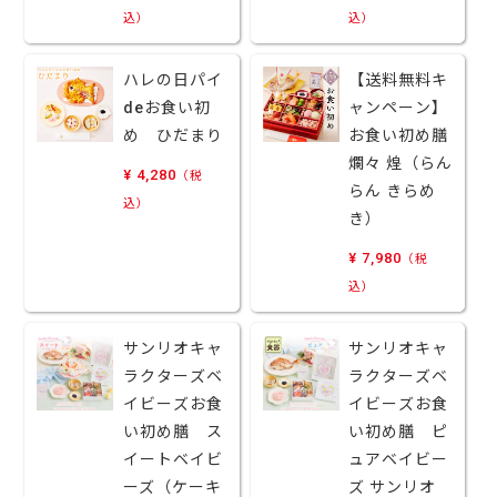
込）
込）
ハレの日パイ
【送料無料キ
deお食い初
ャンペーン】
め ひだまり
お食い初め膳
爛々 煌（らん
¥ 4,280
（税
らん きらめ
込）
き）
¥ 7,980
（税
込）
サンリオキャ
サンリオキャ
ラクターズベ
ラクターズベ
イビーズお食
イビーズお食
い初め膳 ス
い初め膳 ピ
イートベイビ
ュアベイビー
ーズ（ケーキ
ズ サンリオ