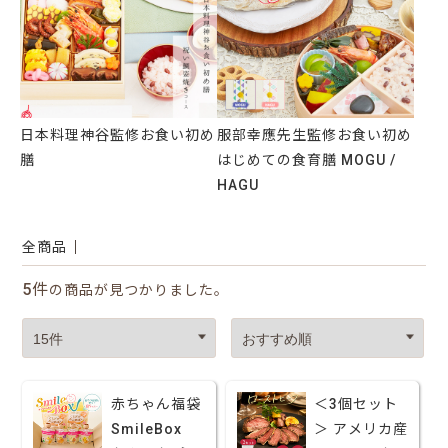
日本料理神谷監修お食い初め
服部幸應先生監修お食い初め
膳
はじめての食育膳 MOGU /
HAGU
全商品
5件
の商品が見つかりました。
赤ちゃん福袋
＜3個セット
SmileBox
＞ アメリカ産