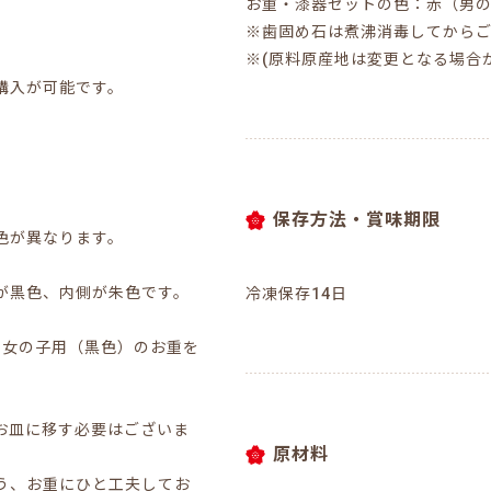
お重・漆器セットの色：赤（男
※歯固め石は煮沸消毒してから
※(原料原産地は変更となる場合
購入が可能です。
保存方法・賞味期限
色が異なります。
が黒色、内側が朱色です。
冷凍保存14日
と女の子用（黒色）のお重を
お皿に移す必要はございま
原材料
う、お重にひと工夫してお