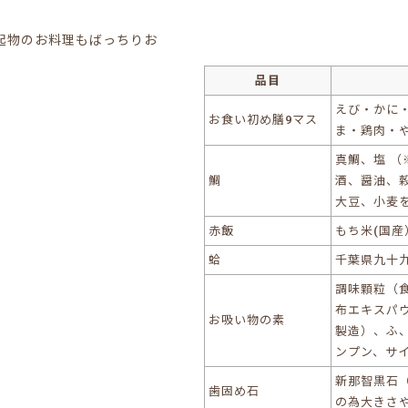
起物のお料理もばっちりお
品目
えび・かに
お食い初め膳9マス
ま・鶏肉・
真鯛、塩 （
鯛
酒、醤油、
大豆、小麦
赤飯
もち米(国産
蛤
千葉県九十九
調味顆粒（
布エキスパ
お吸い物の素
製造）、ふ
ンプン、サ
新那智黒石（
歯固め石
の為大きさ