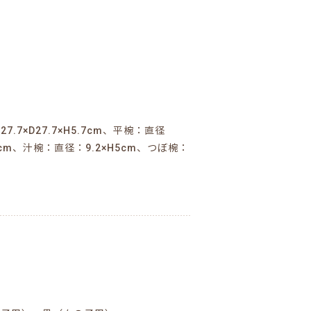
.7×D27.7×H5.7cm、平椀：直径
.8cm、汁椀：直径：9.2×H5cm、つぼ椀：
)