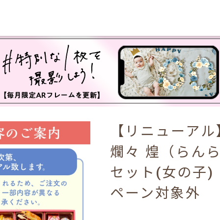
【リニューアル
爛々 煌（らん
セット(女の子
ペーン対象外