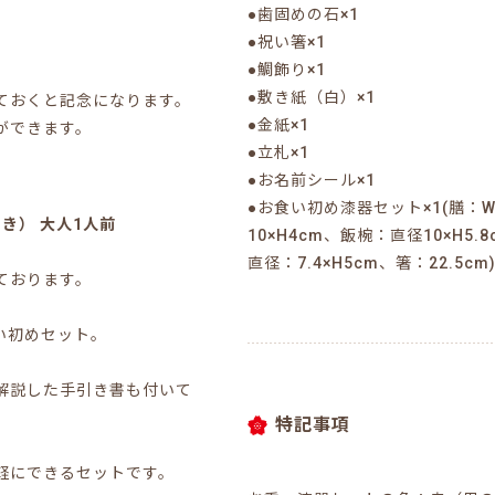
●歯固めの石×1
●祝い箸×1
●鯛飾り×1
●敷き紙（白）×1
ておくと記念になります。
●金紙×1
ができます。
●立札×1
●お名前シール×1
●お食い初め漆器セット×1(膳：W27
き） 大人1人前
10×H4cm、飯椀：直径10×H5
直径：7.4×H5cm、箸：22.5cm
ております。
い初めセット。
解説した手引き書も付いて
。
特記事項
軽にできるセットです。