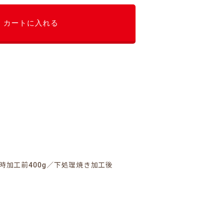
カートに入れる
げ時加工前400g／下処理焼き加工後