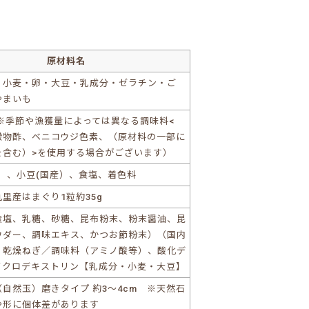
原材料名
・小麦・卵・大豆・乳成分・ゼラチン・ご
やまいも
※季節や漁獲量によっては異なる調味料<
穀物酢、ベニコウジ色素、（原材料の一部に
を含む）>を使用する場合がございます）
）、小豆(国産）、食塩、着色料
里産はまぐり1粒約35g
食塩、乳糖、砂糖、昆布粉末、粉末醤油、昆
ウダー、調味エキス、かつお節粉末）（国内
、乾燥ねぎ／調味料（アミノ酸等）、酸化デ
イクロデキストリン【乳成分・小麦・大豆】
自然玉）磨きタイプ 約3～4cm ※天然石
や形に個体差があります