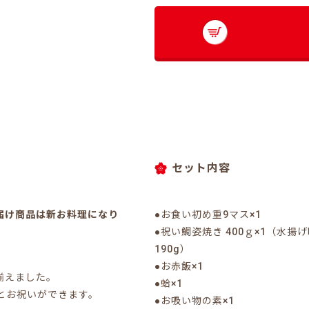
セット内容
届け商品は新お料理になり
●お食い初め重9マス×1
●祝い鯛姿焼き 400ｇ×1（水揚
190g）
●お赤飯×1
揃えました。
●蛤×1
とお祝いができます。
●お吸い物の素×1