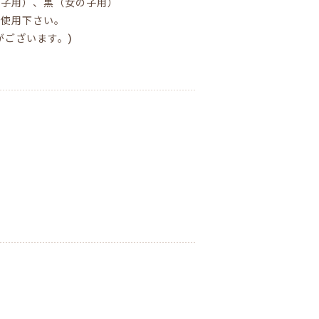
の子用）、黒（女の子用）
ご使用下さい。
がございます。)