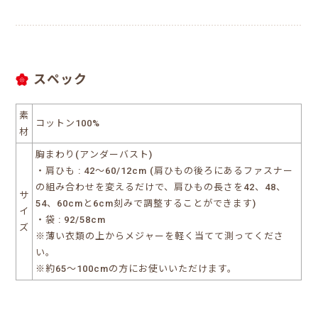
スペック
素
コットン100%
材
胸まわり(アンダーバスト)
・肩ひも : 42～60/12cm (肩ひもの後ろにあるファスナー
の組み合わせを変えるだけで、肩ひもの長さを42、48、
サ
54、60cmと6cm刻みで調整することができます)
イ
・袋 : 92/58cm
ズ
※薄い衣類の上からメジャーを軽く当てて測ってくださ
い。
※約65～100cmの方にお使いいただけます。