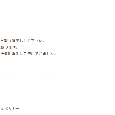
拭き取り陰干しして下さい。
に限ります。
食洗機用洗剤はご使用できません。
表示ポリシー