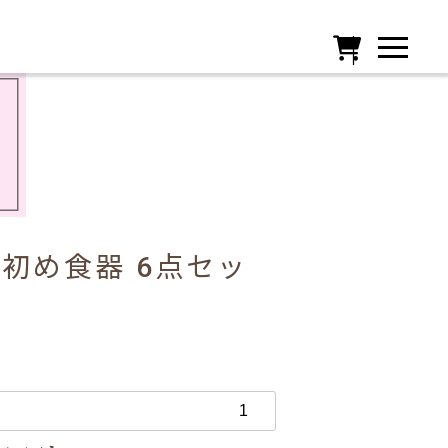

初め食器 6点セッ
ド