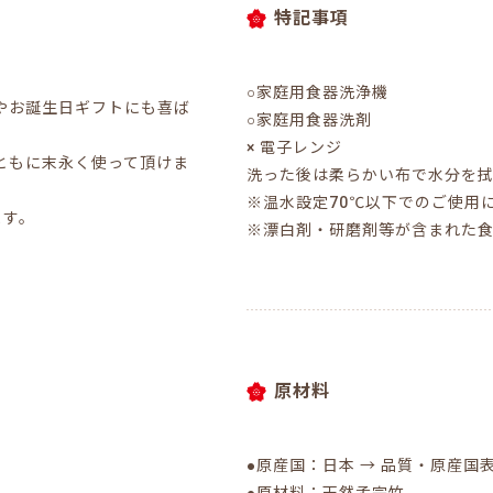
特記事項
○家庭用食器洗浄機
やお誕生日ギフトにも喜ば
○家庭用食器洗剤
× 電子レンジ
ともに末永く使って頂けま
洗った後は柔らかい布で水分を
※温水設定70℃以下でのご使用
ます。
※漂白剤・研磨剤等が含まれた
原材料
●原産国：日本 → 品質・原産国