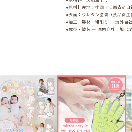
●原材料：天然孟宗竹
●原材料産地：中国・江西省※自
●表面：ウレタン塗装（食品衛生
●加工：製材・粗削り ー 海外自
●成型・塗装 ー 国内自社工場（