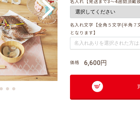
名入れ【発送まで3～4週間頂戴
名入れ文字【全角５文字(半角７文
となります】
6,600円
価格