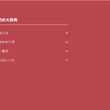
初め大辞典
めとは
めのやり方
・献立
れるレシピ