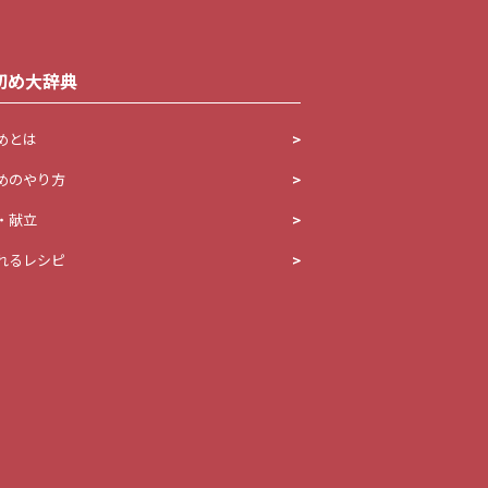
初め大辞典
めとは
めのやり方
・献立
れるレシピ