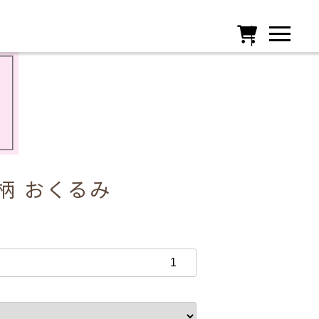

柄 おくるみ