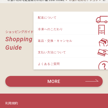
お食い初め宅配通販のお祝い膳.com HOME
お食い初めのアレコレ
お
配送について
冷凍へのこだわり
ショッピングガイド
Shopping
返品・交換・キャンセル
Guide
支払い方法について
よくあるご質問
MORE
利用規約