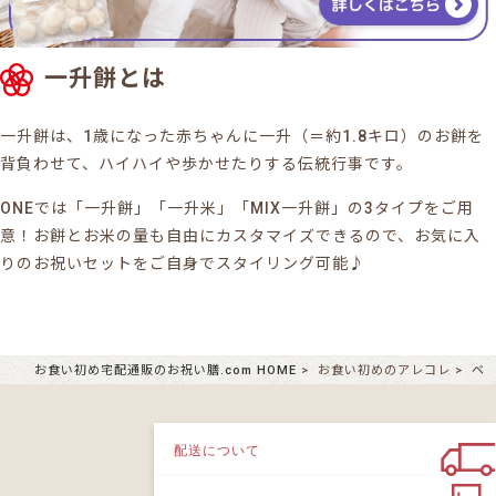
一升餅とは
一升餅は、1歳になった赤ちゃんに一升（＝約1.8キロ）のお餅を
背負わせて、ハイハイや歩かせたりする伝統行事です。
ONEでは「一升餅」「一升米」「MIX一升餅」の3タイプをご用
意！お餅とお米の量も自由にカスタマイズできるので、お気に入
りのお祝いセットをご自身でスタイリング可能♪
お食い初め宅配通販のお祝い膳.com HOME
お食い初めのアレコレ
ベ
配送について