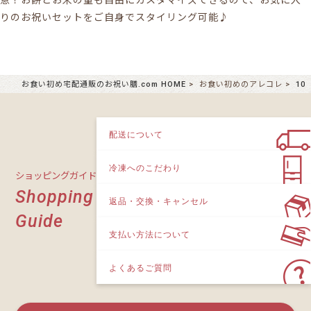
意！お餅とお米の量も自由にカスタマイズできるので、お気に入
りのお祝いセットをご自身でスタイリング可能♪
お食い初め宅配通販のお祝い膳.com HOME
お食い初めのアレコレ
1
配送について
冷凍へのこだわり
ショッピングガイド
Shopping
返品・交換・キャンセル
Guide
支払い方法について
よくあるご質問