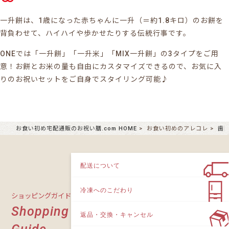
一升餅は、1歳になった赤ちゃんに一升（＝約1.8キロ）のお餅を
背負わせて、ハイハイや歩かせたりする伝統行事です。
ONEでは「一升餅」「一升米」「MIX一升餅」の3タイプをご用
意！お餅とお米の量も自由にカスタマイズできるので、お気に入
りのお祝いセットをご自身でスタイリング可能♪
お食い初め宅配通販のお祝い膳.com HOME
お食い初めのアレコレ
歯
配送について
冷凍へのこだわり
ショッピングガイド
Shopping
返品・交換・キャンセル