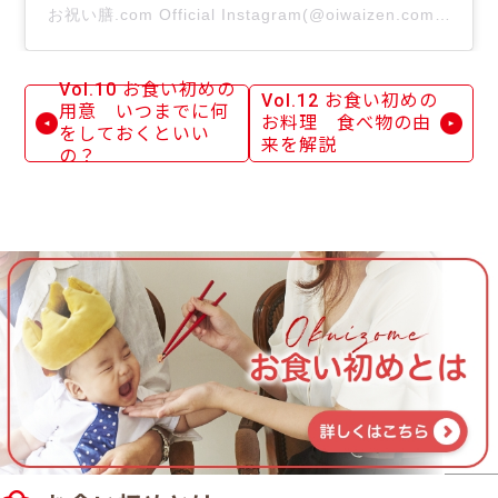
お祝い膳.com Official Instagram(@oiwaizen.com_off
Vol.10 お食い初めの
Vol.12 お食い初めの
用意 いつまでに何
お料理 食べ物の由
をしておくといい
来を解説
の？